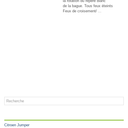
la rotation du repère blanc
de la bague. Tous feux éteints
Feux de croisement/ ...
CATÉGORIES
Citroen Jumper