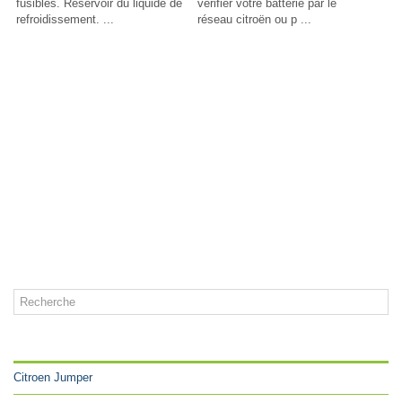
fusibles. Réservoir du liquide de
vérifier votre batterie par le
refroidissement. ...
réseau citroën ou p ...
CATÉGORIES
Citroen Jumper