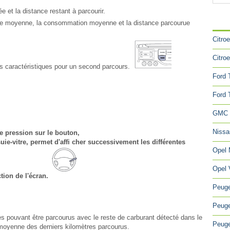
 et la distance restant à parcourir.
CA
tesse moyenne, la consommation moyenne et la distance parcourue
Citro
Citro
es caractéristiques pour un second parcours.
Ford 
Ford 
GMC 
Niss
 pression sur le bouton,
ie-vitre, permet d'affi cher successivement les différentes
Opel
Opel 
tion de l'écran.
Peuge
Peuge
es pouvant être parcourus avec le reste de carburant détecté dans le
Peuge
 moyenne des derniers kilomètres parcourus.