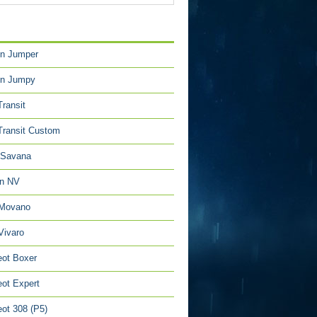
TÉGORIES
en Jumper
en Jumpy
Transit
Transit Custom
Savana
an NV
 Movano
Vivaro
ot Boxer
ot Expert
ot 308 (P5)