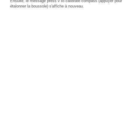
Ensuite, le message press v to calibrate compass (appuyer pour
étalonner la boussole) s'affiche à nouveau.