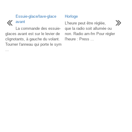
Essuie-glace/lave-glace
Horloge
avant
L'heure peut être réglée,
La commande des essuie-
que la radio soit allumée ou
glaces avant est sur le levier de
non. Radio am-fm Pour régler
clignotants, à gauche du volant.
l'heure : Press ...
Tourner l'anneau qui porte le sym
...