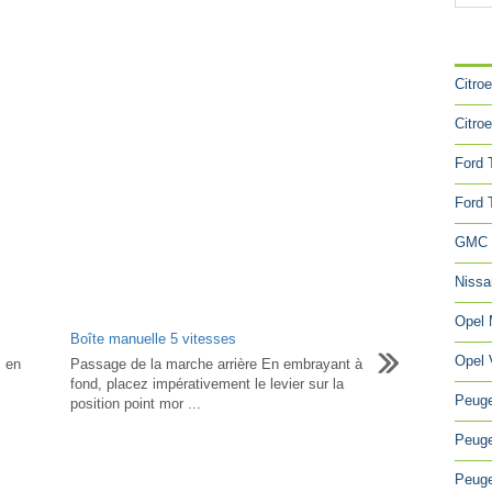
CA
Citro
Citro
Ford 
Ford 
GMC 
Niss
Opel
Boîte manuelle 5 vitesses
Opel 
s en
Passage de la marche arrière En embrayant à
fond, placez impérativement le levier sur la
Peuge
position point mor ...
Peuge
Peuge