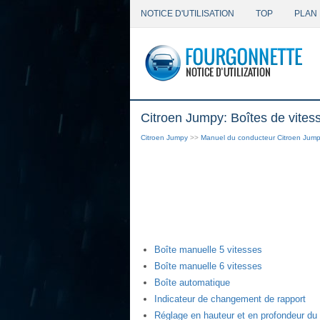
NOTICE D'UTILISATION
TOP
PLAN 
Citroen Jumpy: Boîtes de vitess
Citroen Jumpy
>>
Manuel du conducteur Citroen Jum
Boîte manuelle 5 vitesses
Boîte manuelle 6 vitesses
Boîte automatique
Indicateur de changement de rapport
Réglage en hauteur et en profondeur du 