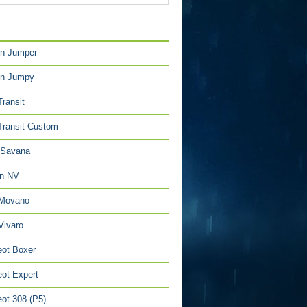
TÉGORIES
en Jumper
en Jumpy
Transit
Transit Custom
Savana
an NV
 Movano
Vivaro
ot Boxer
ot Expert
ot 308 (P5)