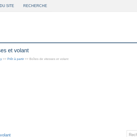
DU SITE
RECHERCHE
es et volant
py
>>
Prêt à partir
>> Boîtes de vitesses et volant
volant