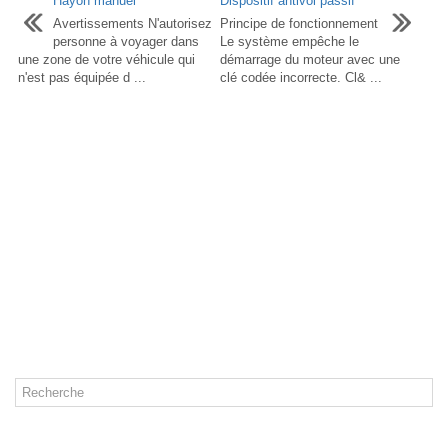
Hayon manuel
Dispositif antivol passif
Avertissements N'autorisez
Principe de fonctionnement
personne à voyager dans
Le système empêche le
une zone de votre véhicule qui
démarrage du moteur avec une
n'est pas équipée d ...
clé codée incorrecte. Cl& ...
CATÉGORIES