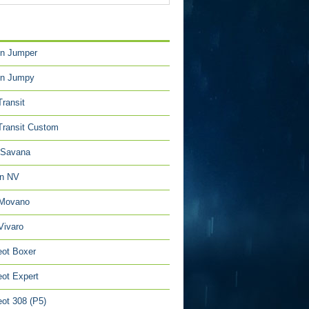
TÉGORIES
en Jumper
en Jumpy
Transit
Transit Custom
Savana
an NV
 Movano
Vivaro
ot Boxer
ot Expert
ot 308 (P5)