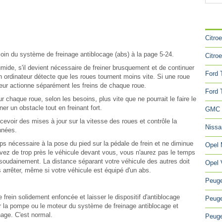
CA
Citro
moin du système de freinage antiblocage (abs) à la page 5-24.
Citro
mide, s'il devient nécessaire de freiner brusquement et de continuer
Ford 
un ordinateur détecte que les roues tournent moins vite. Si une roue
nateur actionne séparément les freins de chaque roue.
Ford 
r chaque roue, selon les besoins, plus vite que ne pourrait le faire le
er un obstacle tout en freinant fort.
GMC 
recevoir des mises à jour sur la vitesse des roues et contrôle la
Niss
nnées.
ps nécessaire à la pose du pied sur la pédale de frein et ne diminue
Opel
uivez de trop près le véhicule devant vous, vous n'aurez pas le temps
te soudainement. La distance séparant votre véhicule des autres doit
Opel 
 arrêter, même si votre véhicule est équipé d'un abs.
Peuge
 frein solidement enfoncée et laisser le dispositif d'antiblocage
Peuge
er la pompe ou le moteur du système de freinage antiblocage et
nage. C'est normal.
Peuge