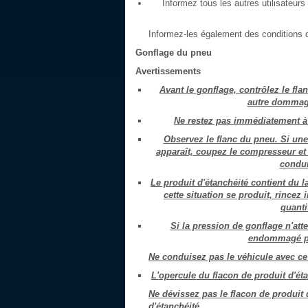
Informez tous les autres utilisateurs
Informez-les également des conditions d
Gonflage du pneu
Avertissements
Avant le gonflage, contrôlez le fla
autre dommage
Ne restez pas immédiatement à
Observez le flanc du pneu. Si un
apparaît, coupez le compresseur et 
condui
Le produit d'étanchéité contient du la
cette situation se produit, rince
quanti
Si la pression de gonflage n'atte
endommagé pou
Ne conduisez pas le véhicule avec ce
L'opercule du flacon de produit d'éta
Ne dévissez pas le flacon de produit d
d'étanchéité.