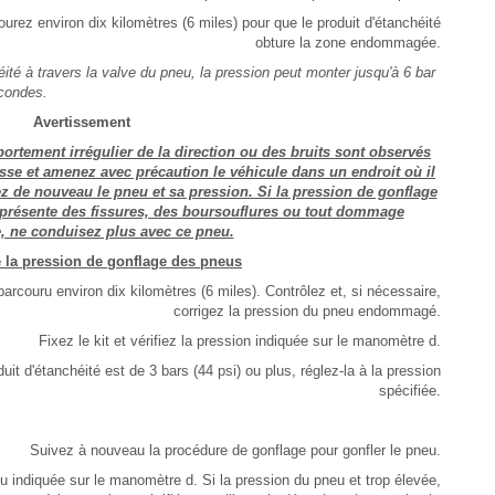
ez environ dix kilomètres (6 miles) pour que le produit d'étanchéité
obture la zone endommagée.
té à travers la valve du pneu, la pression peut monter jusqu'à 6 bar
econdes.
Avertissement
ortement irrégulier de la direction ou des bruits sont observés
esse et amenez avec précaution le véhicule dans un endroit où il
ez de nouveau le pneu et sa pression. Si la pression de gonflage
eu présente des fissures, des boursouflures ou tout dommage
, ne conduisez plus avec ce pneu.
 la pression de gonflage des pneus
parcouru environ dix kilomètres (6 miles). Contrôlez et, si nécessaire,
corrigez la pression du pneu endommagé.
Fixez le kit et vérifiez la pression indiquée sur le manomètre d.
uit d'étanchéité est de 3 bars (44 psi) ou plus, réglez-la à la pression
spécifiée.
Suivez à nouveau la procédure de gonflage pour gonfler le pneu.
 indiquée sur le manomètre d. Si la pression du pneu et trop élevée,