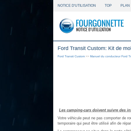
NOTICE D'UTILISATION
TOP
PLAN 
Ford Transit Custom: Kit de mob
Ford Transit Custom
>>
Manuel du conducteur Ford Tr
Les camping-cars doivent suivre des ins
Votre véhicule peut ne pas comporter de ro
temporaire qui peut être utilisé afin de ré