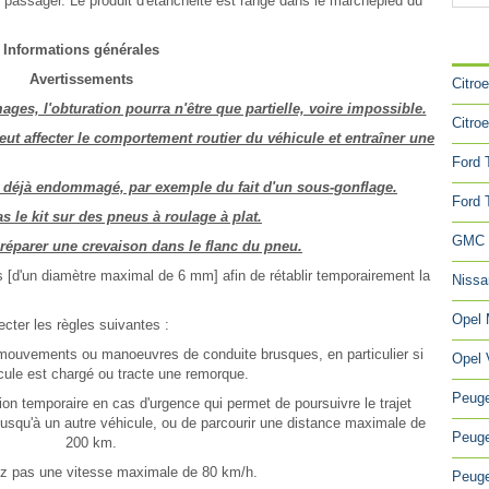
 passager. Le produit d'étanchéité est rangé dans le marchepied du
CA
Informations générales
Avertissements
Citro
ges, l'obturation pourra n'être que partielle, voire impossible.
Citro
eut affecter le comportement routier du véhicule et entraîner une
Ford 
eu déjà endommagé, par exemple du fait d'un sous-gonflage.
Ford 
as le kit sur des pneus à roulage à plat.
GMC 
réparer une crevaison dans le flanc du pneu.
ns [d'un diamètre maximal de 6 mm] afin de rétablir temporairement la
Niss
Opel
ecter les règles suivantes :
mouvements ou manoeuvres de conduite brusques, en particulier si
Opel 
cule est chargé ou tracte une remorque.
Peuge
tion temporaire en cas d'urgence qui permet de poursuivre le trajet
jusqu'à un autre véhicule, ou de parcourir une distance maximale de
Peuge
200 km.
z pas une vitesse maximale de 80 km/h.
Peuge