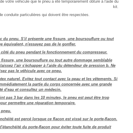
 de votre véhicule que le pneu a été temporairement obturé à l'aide du
kit.
e conduite particulières qui doivent être respectées.
nc du pneu. S'il présente une fissure, une boursouflure ou tout
 équivalent, n'essayez pas de le gonfler.
 côté du pneu pendant le fonctionnement du compresseur.
e fissure, une boursouflure ou tout autre dommage semblable
laissez l'air s'échapper à l'aide du détendeur de pression b. Ne
sez pas le véhicule avec ce pneu.
tex naturel. Evitez tout contact avec la peau et les vêtements. Si
z immédiatement la partie du corps concernée avec une grande
té d'eau et consultez un médecin.
int pas 3 bar dans les 10 minutes, le pneu est peut être trop
r permettre une réparation temporaire.
 pneu.
nchéité est percé lorsque ce flacon est vissé sur le porte-flacon.
'étanchéité du porte-flacon pour éviter toute fuite de produit