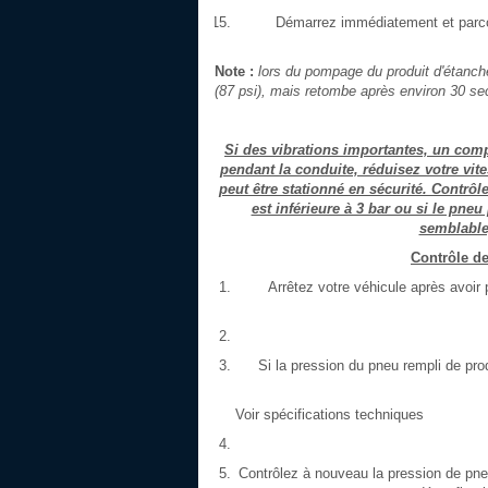
Démarrez immédiatement et parcour
Note :
lors du pompage du produit d'étanchéi
(87 psi), mais retombe après environ 30 s
Si des vibrations importantes, un comp
pendant la conduite, réduisez votre vit
peut être stationné en sécurité. Contrôl
est inférieure à 3 bar ou si le pn
semblable
Contrôle de
Arrêtez votre véhicule après avoir 
Si la pression du pneu rempli de prod
Voir spécifications techniques
Contrôlez à nouveau la pression de pneu