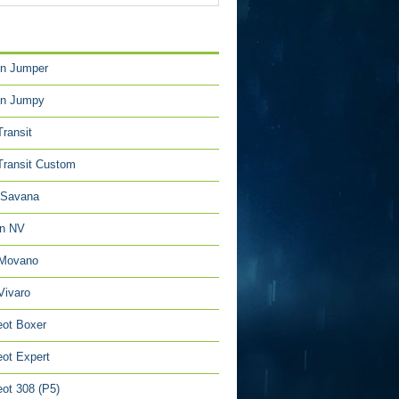
TÉGORIES
en Jumper
en Jumpy
Transit
Transit Custom
Savana
an NV
 Movano
Vivaro
ot Boxer
ot Expert
ot 308 (P5)