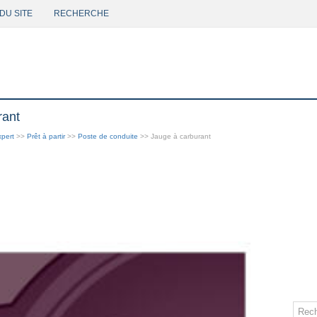
DU SITE
RECHERCHE
rant
pert
>>
Prêt à partir
>>
Poste de conduite
>> Jauge à carburant