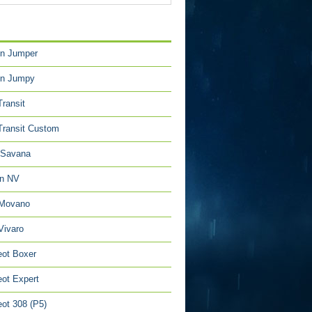
TÉGORIES
en Jumper
en Jumpy
Transit
Transit Custom
Savana
an NV
 Movano
Vivaro
ot Boxer
ot Expert
ot 308 (P5)