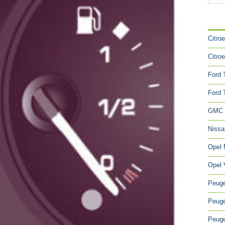
CA
Citro
Citro
Ford 
Ford 
GMC 
Niss
Opel
Opel 
Peuge
Peuge
Peuge