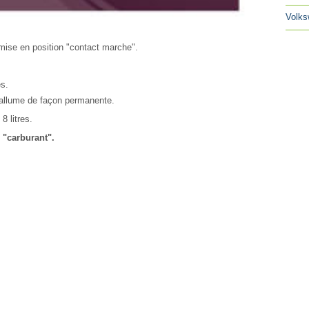
Volks
mise en position "contact marche".
es.
'allume de façon permanente.
8 litres.
e "carburant".