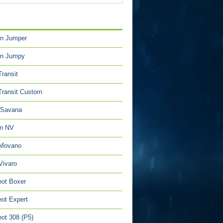
TÉGORIES
en Jumper
en Jumpy
Transit
Transit Custom
Savana
an NV
 Movano
Vivaro
ot Boxer
ot Expert
ot 308 (P5)