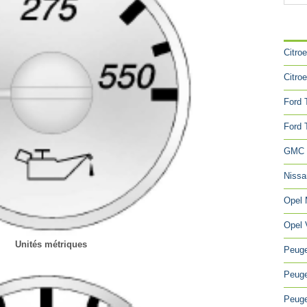
CA
Citro
Citro
Ford 
Ford 
GMC 
Niss
Opel
Opel 
Unités métriques
Peuge
Peuge
Peuge