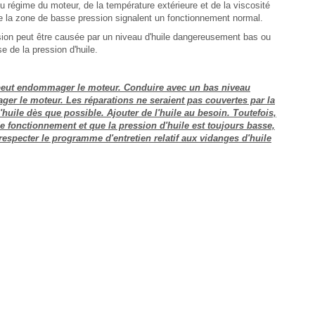
du régime du moteur, de la température extérieure et de la viscosité
 de la zone de basse pression signalent un fonctionnement normal.
sion peut être causée par un niveau d'huile dangereusement bas ou
 de la pression d'huile.
 peut endommager le moteur. Conduire avec un bas niveau
r le moteur. Les réparations ne seraient pas couvertes par la
d'huile dès que possible. Ajouter de l'huile au besoin. Toutefois,
de fonctionnement et que la pression d'huile est toujours basse,
s respecter le programme d'entretien relatif aux vidanges d'huile