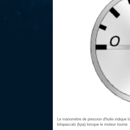
Le manomètre de pression d'huile indique la 
kilopascals (kpa) lorsque le moteur tourne.