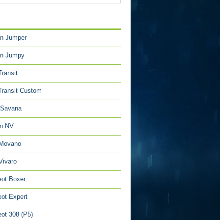
TÉGORIES
en Jumper
en Jumpy
Transit
Transit Custom
Savana
an NV
 Movano
Vivaro
ot Boxer
ot Expert
ot 308 (P5)