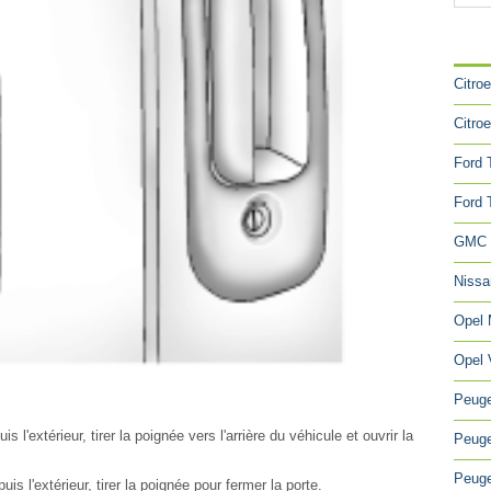
CA
Citro
Citro
Ford 
Ford 
GMC 
Niss
Opel
Opel 
Peuge
s l'extérieur, tirer la poignée vers l'arrière du véhicule et ouvrir la
Peuge
Peuge
is l'extérieur, tirer la poignée pour fermer la porte.