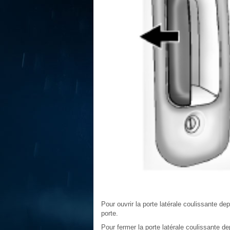
Pour ouvrir la porte latérale coulissante depui
porte.
Pour fermer la porte latérale coulissante depu