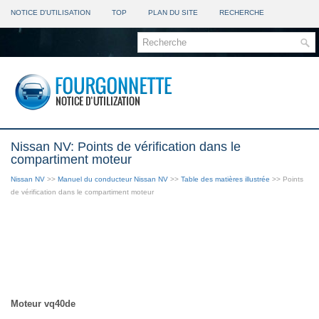
NOTICE D'UTILISATION
TOP
PLAN DU SITE
RECHERCHE
Nissan NV: Points de vérification dans le
compartiment moteur
Nissan NV
>>
Manuel du conducteur Nissan NV
>>
Table des matières illustrée
>> Points
de vérification dans le compartiment moteur
Moteur vq40de