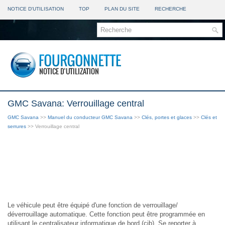
NOTICE D'UTILISATION
TOP
PLAN DU SITE
RECHERCHE
GMC Savana: Verrouillage central
GMC Savana
>>
Manuel du conducteur GMC Savana
>>
Clés, portes et glaces
>>
Clés et
serrures
>> Verrouillage central
Le véhicule peut être équipé d'une fonction de verrouillage/
déverrouillage automatique. Cette fonction peut être programmée en
utilisant le centralisateur informatique de bord (cib). Se reporter à