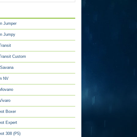
TÉGORIES
en Jumper
en Jumpy
Transit
Transit Custom
Savana
an NV
 Movano
Vivaro
ot Boxer
ot Expert
ot 308 (P5)