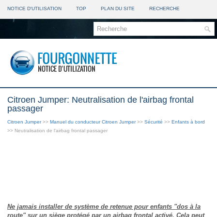
NOTICE D'UTILISATION
TOP
PLAN DU SITE
RECHERCHE
Citroen Jumper: Neutralisation de l'airbag frontal
passager
Citroen Jumper
>>
Manuel du conducteur Citroen Jumper
>>
Sécurité
>>
Enfants à bord
>> Neutralisation de l'airbag frontal passager
Ne jamais installer de système de retenue pour enfants "dos à la
route" sur un siège protégé par un airbag frontal activé. Cela peut