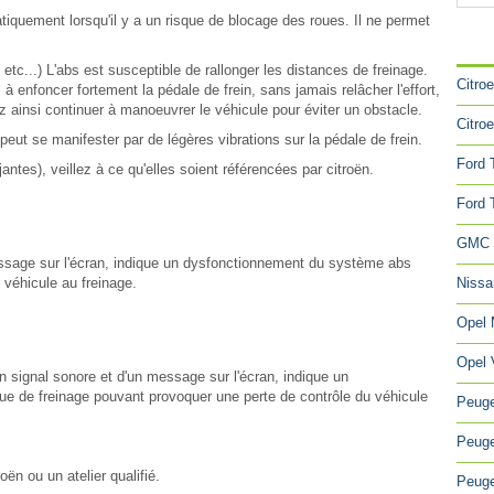
atiquement lorsqu'il y a un risque de blocage des roues. Il ne permet
CA
 etc...) L'abs est susceptible de rallonger les distances de freinage.
Citro
à enfoncer fortement la pédale de frein, sans jamais relâcher l'effort,
ainsi continuer à manoeuvrer le véhicule pour éviter un obstacle.
Citro
ut se manifester par de légères vibrations sur la pédale de frein.
Ford 
tes), veillez à ce qu'elles soient référencées par citroën.
Ford 
GMC 
sage sur l'écran, indique un dysfonctionnement du système abs
 véhicule au freinage.
Niss
Opel
Opel 
n signal sonore et d'un message sur l'écran, indique un
que de freinage pouvant provoquer une perte de contrôle du véhicule
Peuge
Peuge
ën ou un atelier qualifié.
Peuge