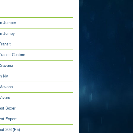
TÉGORIES
en Jumper
en Jumpy
Transit
Transit Custom
Savana
an NV
 Movano
Vivaro
ot Boxer
ot Expert
ot 308 (P5)