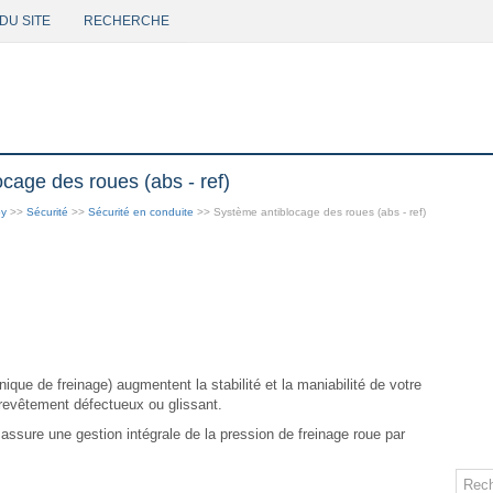
DU SITE
RECHERCHE
cage des roues (abs - ref)
py
>>
Sécurité
>>
Sécurité en conduite
>> Système antiblocage des roues (abs - ref)
nique de freinage) augmentent la stabilité et la maniabilité de votre
r revêtement défectueux ou glissant.
assure une gestion intégrale de la pression de freinage roue par