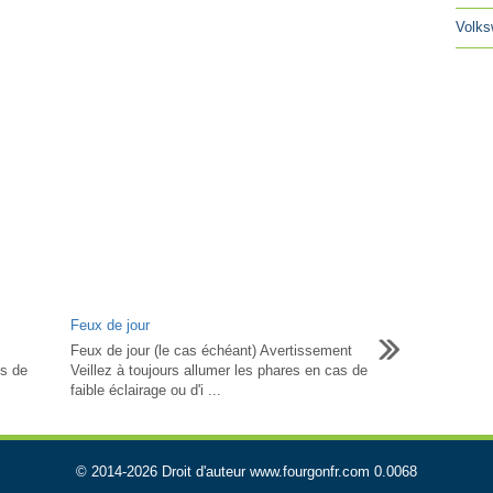
Volks
Feux de jour
Feux de jour (le cas échéant) Avertissement
s de
Veillez à toujours allumer les phares en cas de
faible éclairage ou d'i ...
© 2014-2026 Droit d'auteur www.fourgonfr.com 0.0068