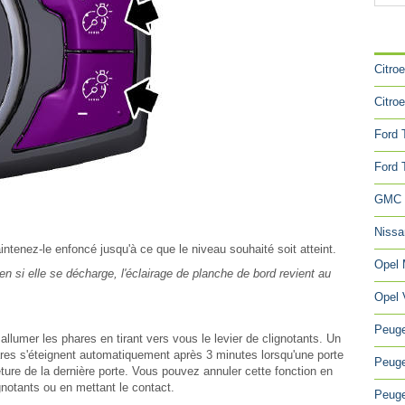
CA
Citro
Citro
Ford 
Ford 
GMC 
Niss
enez-le enfoncé jusqu'à ce que le niveau souhaité soit atteint.
Opel
en si elle se décharge, l'éclairage de planche de bord revient au
Opel 
Peuge
llumer les phares en tirant vers vous le levier de clignotants. Un
hares s'éteignent automatiquement après 3 minutes lorsqu'une porte
Peuge
ture de la dernière porte. Vous pouvez annuler cette fonction en
gnotants ou en mettant le contact.
Peuge