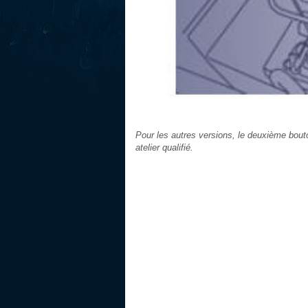
Pour les autres versions, le deuxième bout
atelier qualifié.