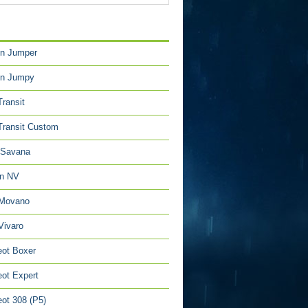
TÉGORIES
en Jumper
en Jumpy
Transit
Transit Custom
Savana
an NV
 Movano
Vivaro
ot Boxer
ot Expert
ot 308 (P5)