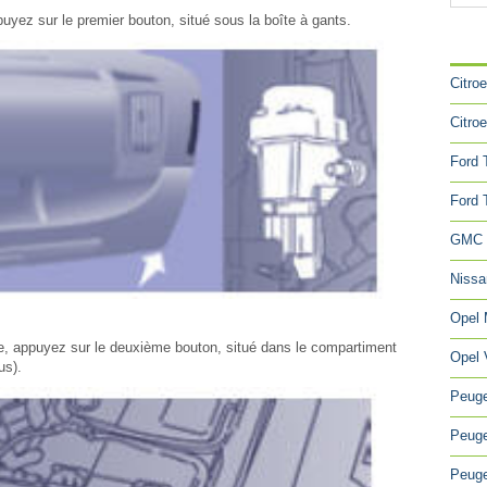
ppuyez sur le premier bouton, situé sous la boîte à gants.
CA
Citro
Citro
Ford 
Ford 
GMC 
Niss
Opel
ique, appuyez sur le deuxième bouton, situé dans le compartiment
Opel 
us).
Peuge
Peuge
Peuge