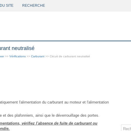
DU SITE
RECHERCHE
rant neutralisé
xer
>>
Vérifications
>>
Carburant
>> Circuit de carburant neutralisé
iquement l'alimentation du carburant au moteur et l'alimentation
 et des plafonniers, ainsi que le déverrouillage des portes.
imentations, vérifiez l'absence de fuite de carburant ou
endie.