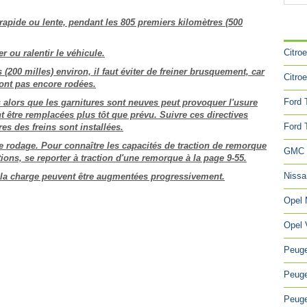
rapide ou lente, pendant les 805 premiers kilomètres (500
CA
Citro
er ou ralentir le véhicule.
(200 milles) environ, il faut éviter de freiner brusquement, car
Citro
sont pas encore rodées.
Ford 
es alors que les garnitures sont neuves peut provoquer l'usure
 être remplacées plus tôt que prévu. Suivre ces directives
Ford 
es des freins sont installées.
e rodage. Pour connaître les capacités de traction de remorque
GMC 
ions, se reporter à traction d'une remorque à la page 9-55.
Niss
t la charge peuvent être augmentées progressivement.
Opel
Opel 
Peuge
Peuge
Peuge