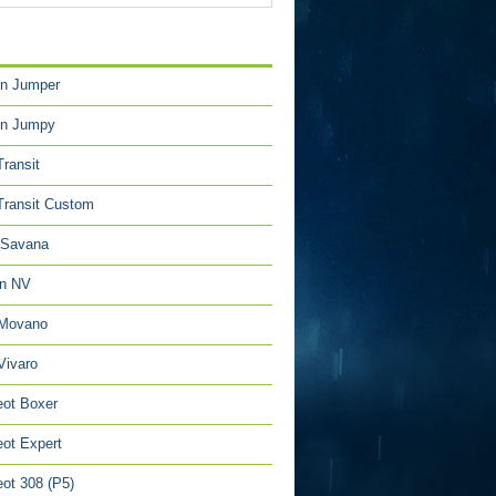
TÉGORIES
en Jumper
en Jumpy
Transit
Transit Custom
Savana
an NV
 Movano
Vivaro
ot Boxer
ot Expert
ot 308 (P5)