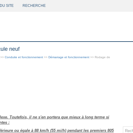
DU SITE
RECHERCHE
ule neuf
>>
Conduite et fonctionnement
>>
Démarrage et fonctionnement
>> Rodage de
xe. Toutefois, il ne s'en portera que mieux à long terme si
tes :
férieure ou égale à 88 km/h (55 mi/h) pendant les premiers 805