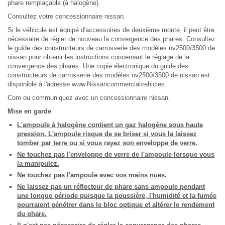
phare remplaçable (à halogène).
Consultez votre concessionnaire nissan.
Si le véhicule est équipé d'accessoires de deuxième monte, il peut être
nécessaire de régler de nouveau la convergence des phares. Consultez
le guide des constructeurs de carrosserie des modèles nv2500/3500 de
nissan pour obtenir les instructions concernant le réglage de la
convergence des phares. Une copie électronique du guide des
constructeurs de carrosserie des modèles nv2500/3500 de nissan est
disponible à l'adresse www.Nissancommercialvehicles.
Com ou communiquez avec un concessionnaire nissan.
Mise en garde
L'ampoule à halogène contient un gaz halogène sous haute
pression. L'ampoule risque de se briser si vous la laissez
tomber par terre ou si vous rayez son enveloppe de verre.
Ne touchez pas l'enveloppe de verre de l'ampoule lorsque vous
la manipulez.
Ne touchez pas l'ampoule avec vos mains nues.
Ne laissez pas un réflecteur de phare sans ampoule pendant
une longue période puisque la poussière, l'humidité et la fumée
pourraient pénétrer dans le bloc optique et altérer le rendement
du phare.