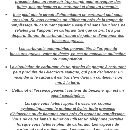
présente dans un réservoir trop rempli peut provoquer des
fuites, des projections de carburant et donc un incendie.
Il se peut que le circuit d'alimentation en carburant soit sous
pression. Si vous entendez un sifflement près de la trappe de
remplissage du carburant (système easy fuel sans bouchon), ne
refaites pas l'appoint en carburant tant que ce bruit n'a pas
disparu. Sinon, du carburant risque de jaillir et d'entraîner des
blessures graves.
Les carburants automobiles peuvent être à l'origine de
blessures graves, voire de décès, en cas de mauvaise utilisation
ou manipulation.
La circulation de carburant via un pistolet de pompe à carburant
peut produire de l'électricité statique, qui peut déclencher un
incendie si le carburant est transféré dans un conteneur non
mis à la terre.
L'éthanol et l'essence peuvent contenir du benzène, qui est un
agent cancérigène.
Lorsque vous faites l'appoint d'essence, coupez
systématiquement le moteur et évitez toute présence
d'étincelles ou de flammes nues près du goulot de remplissage.
Vous ne devez jamais fumer ou utiliser un téléphone portable
lorsque vous faites le plein de carburant. Les vapeurs de
carburant sont extrêmement dangereuses dans certaines