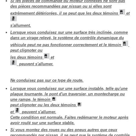
Si les pièces de commande du moteur connexes ne sont pas
des pièces recommandées par nissan ou si elles sont
extrêmement détériorées, il se peut que les deux témoins
et
s'allument.
Lorsque vous conduisez sur une surface très inclinée, comme
dans un virage relevé, le système de contrôle dynamique du
véhicule peut ne pas fonctionner correctement et le témoin
peut clignoter ou
les deux témoins
et
peuvent s'allumer.
Ne conduisez pas sur ce type de route.
Lorsque vous conduisez sur une surface instable, telle qu'une
plaque tournante, le pont d'un traversier, un montecharge ou
une rampe, le témoin
peut clignoter ou les deux témoins
et
peuvent s'allumer.
Cette condition est normale. Faites redémarrer le moteur après
avoir roulé sur une surface stable.
Si vous montez des roues ou des pneus autres que ceux
recommandés par nissan, il se peut que le système de contrôle