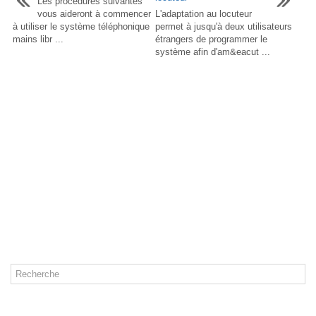
Les procédures suivantes
vous aideront à commencer
L'adaptation au locuteur
à utiliser le système téléphonique
permet à jusqu'à deux utilisateurs
mains libr ...
étrangers de programmer le
système afin d'am&eacut ...
CATÉGORIES