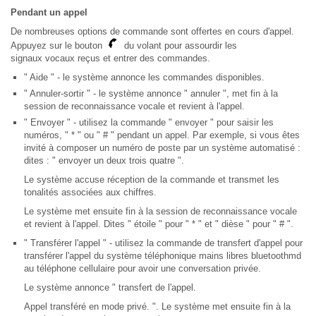
Pendant un appel
De nombreuses options de commande sont offertes en cours d'appel.
Appuyez sur le bouton
du volant pour assourdir les
signaux vocaux reçus et entrer des commandes.
" Aide " - le système annonce les commandes disponibles.
" Annuler-sortir " - le système annonce " annuler ", met fin à la
session de reconnaissance vocale et revient à l'appel.
" Envoyer " - utilisez la commande " envoyer " pour saisir les
numéros, " * " ou " # " pendant un appel. Par exemple, si vous êtes
invité à composer un numéro de poste par un système automatisé :
dites : " envoyer un deux trois quatre ".
Le système accuse réception de la commande et transmet les
tonalités associées aux chiffres.
Le système met ensuite fin à la session de reconnaissance vocale
et revient à l'appel. Dites " étoile " pour " * " et " dièse " pour " # ".
" Transférer l'appel " - utilisez la commande de transfert d'appel pour
transférer l'appel du système téléphonique mains libres bluetoothmd
au téléphone cellulaire pour avoir une conversation privée.
Le système annonce " transfert de l'appel.
Appel transféré en mode privé. ". Le système met ensuite fin à la