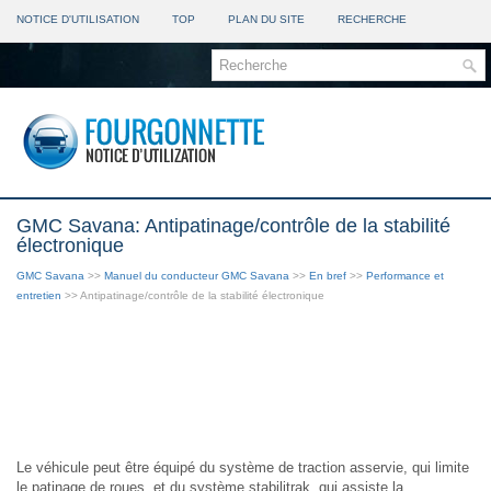
NOTICE D'UTILISATION
TOP
PLAN DU SITE
RECHERCHE
GMC Savana: Antipatinage/contrôle de la stabilité
électronique
GMC Savana
>>
Manuel du conducteur GMC Savana
>>
En bref
>>
Performance et
entretien
>> Antipatinage/contrôle de la stabilité électronique
Le véhicule peut être équipé du système de traction asservie, qui limite
le patinage de roues, et du système stabilitrak, qui assiste la