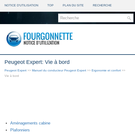
NOTICE D'UTILISATION
TOP
PLAN DU SITE
RECHERCHE
Peugeot Expert: Vie à bord
Peugeot Expert
>>
Manuel du conducteur Peugeot Expert
>>
Ergonomie et confort
>>
Vie à bord
Aménagements cabine
Plafonniers