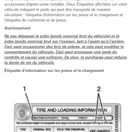
accessoires d'après-vente installés. Deux Étiquettes affichées sur votre
véhicule indiquent le poids qui peut être transporté de manière
sécuritaire : l'étiquette d'information sur les pneus et le chargement et
l'étiquette de conformité et de pneus.
Avertissement
Ne pas dépasser le pnbv (poids nominal brut du véhicule) ni le
pnbe (poids nominal brut sur l'essieu), tant à l'avant qu'à l'arrière.
Ceci peut occasionner des bris de pièces, et cela peut modifier le
comportement du véhicule. Ceci peut provoquer une perte du
contrôle et causer une collision. De plus, la surcharge peut réduire
la durée de vie du véhicule.
Étiquette d'information sur les pneus et le chargement