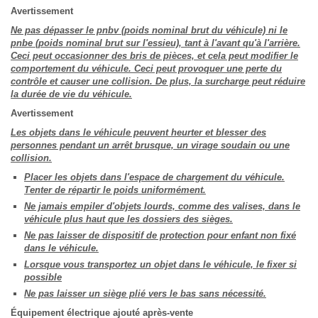
Avertissement
Ne pas dépasser le pnbv (poids nominal brut du véhicule) ni le
pnbe (poids nominal brut sur l'essieu), tant à l'avant qu'à l'arrière.
Ceci peut occasionner des bris de pièces, et cela peut modifier le
comportement du véhicule. Ceci peut provoquer une perte du
contrôle et causer une collision. De plus, la surcharge peut réduire
la durée de vie du véhicule.
Avertissement
Les objets dans le véhicule peuvent heurter et blesser des
personnes pendant un arrêt brusque, un virage soudain ou une
collision.
Placer les objets dans l'espace de chargement du véhicule.
Tenter de répartir le poids uniformément.
Ne jamais empiler d'objets lourds, comme des valises, dans le
véhicule plus haut que les dossiers des sièges.
Ne pas laisser de dispositif de protection pour enfant non fixé
dans le véhicule.
Lorsque vous transportez un objet dans le véhicule, le fixer si
possible
Ne pas laisser un siège plié vers le bas sans nécessité.
Équipement électrique ajouté après-vente