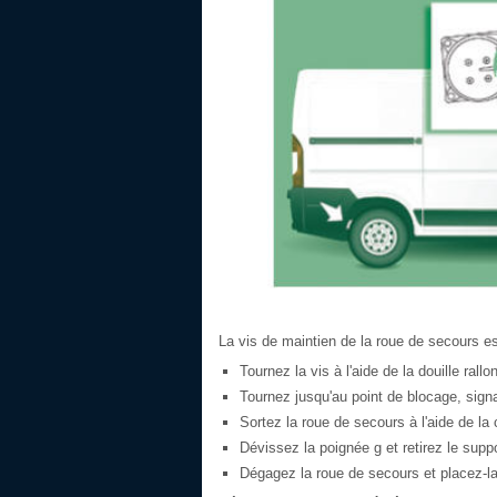
La vis de maintien de la roue de secours est
Tournez la vis à l'aide de la douille rallo
Tournez jusqu'au point de blocage, sign
Sortez la roue de secours à l'aide de la 
Dévissez la poignée g et retirez le suppo
Dégagez la roue de secours et placez-la