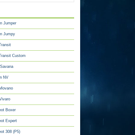
TÉGORIES
en Jumper
en Jumpy
Transit
Transit Custom
Savana
an NV
 Movano
Vivaro
ot Boxer
ot Expert
ot 308 (P5)