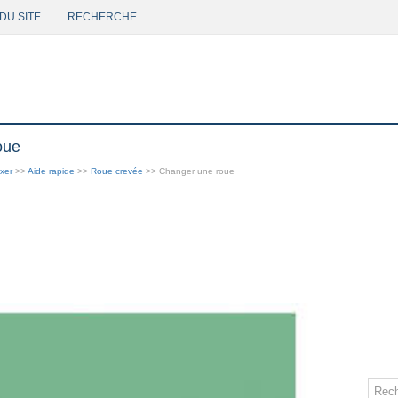
DU SITE
RECHERCHE
oue
xer
>>
Aide rapide
>>
Roue crevée
>> Changer une roue