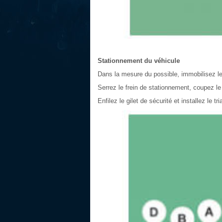
Stationnement du véhicule
Dans la mesure du possible, immobilisez le 
Serrez le frein de stationnement, coupez le
Enfilez le gilet de sécurité et installez le tr