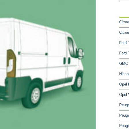
CA
Citro
Citro
Ford 
Ford 
GMC 
Niss
Opel
Opel 
Peuge
Peuge
Peuge