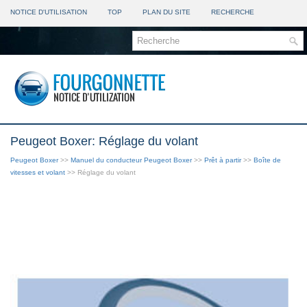
NOTICE D'UTILISATION
TOP
PLAN DU SITE
RECHERCHE
Peugeot Boxer: Réglage du volant
Peugeot Boxer
>>
Manuel du conducteur Peugeot Boxer
>>
Prêt à partir
>>
Boîte de
vitesses et volant
>> Réglage du volant