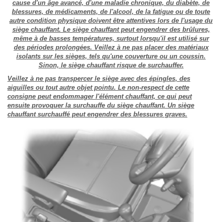
cause d'un âge avancé, d'une maladie chronique, du diabète, de
blessures, de médicaments, de l'alcool, de la fatigue ou de toute
autre condition physique doivent être attentives lors de l'usage du
siège chauffant. Le siège chauffant peut engendrer des brûlures,
même à de basses températures, surtout lorsqu'il est utilisé sur
des périodes prolongées. Veillez à ne pas placer des matériaux
isolants sur les sièges, tels qu'une couverture ou un coussin.
Sinon, le siège chauffant risque de surchauffer.
Veillez à ne pas transpercer le siège avec des épingles, des
aiguilles ou tout autre objet pointu. Le non-respect de cette
consigne peut endommager l'élément chauffant, ce qui peut
ensuite provoquer la surchauffe du siège chauffant. Un siège
chauffant surchauffé peut engendrer des blessures graves.