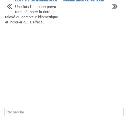
Dossiers de maintenance
Identification du véhicule
Une fois l'entretien prévu
...
terminé, noter la date, le
relevé du compteur kilométrique
et indiquer qui a effect ...
CATÉGORIES