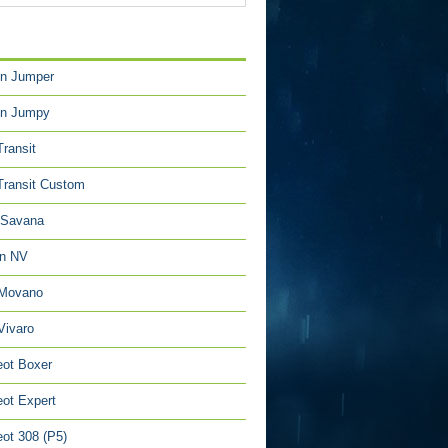
TÉGORIES
en Jumper
en Jumpy
Transit
Transit Custom
Savana
an NV
 Movano
Vivaro
ot Boxer
ot Expert
ot 308 (P5)