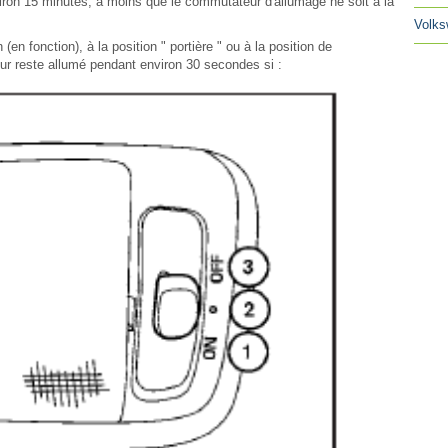
environ 15 minutes, à moins que le commutateur d'allumage ne soit à la
Volks
en fonction), à la position " portière " ou à la position de
ieur reste allumé pendant environ 30 secondes si :