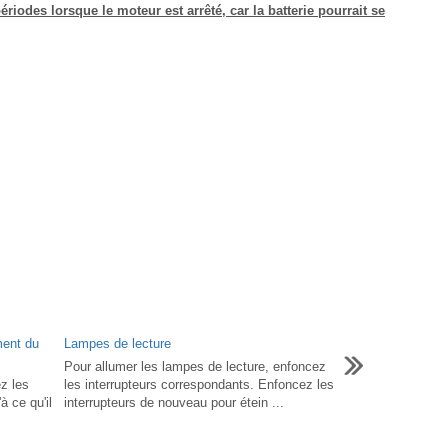
riodes lorsque le moteur est arrêté, car la batterie pourrait se
ment du
Lampes de lecture
Pour allumer les lampes de lecture, enfoncez
ez les
les interrupteurs correspondants. Enfoncez les
à ce qu'il
interrupteurs de nouveau pour étein ...