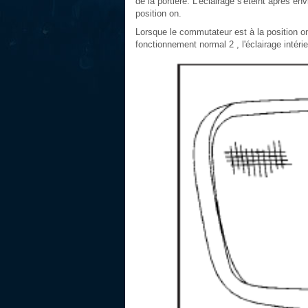
de la portière. L'éclairage s'éteint après 
position on.
Lorsque le commutateur est à la position on (
fonctionnement normal 2 , l'éclairage intér