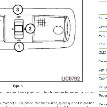
CA
Citro
Citro
Ford 
Ford 
GMC 
Niss
Opel
Opel 
Type A
Peuge
mmutateur à trois positions. Il fonctionne quelle que soit la position
Peuge
marche) 1 , l'éclairage intérieur s'allume, quelle que soit la position
Peuge