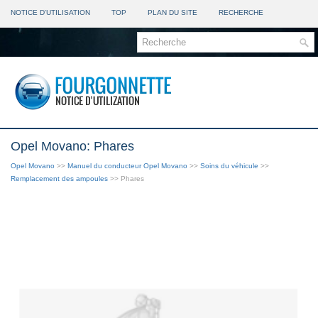
NOTICE D'UTILISATION
TOP
PLAN DU SITE
RECHERCHE
Opel Movano: Phares
Opel Movano
>>
Manuel du conducteur Opel Movano
>>
Soins du véhicule
>>
Remplacement des ampoules
>> Phares