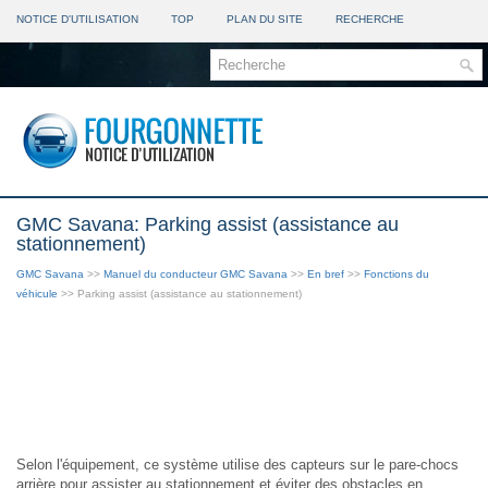
NOTICE D'UTILISATION
TOP
PLAN DU SITE
RECHERCHE
GMC Savana: Parking assist (assistance au
stationnement)
GMC Savana
>>
Manuel du conducteur GMC Savana
>>
En bref
>>
Fonctions du
véhicule
>> Parking assist (assistance au stationnement)
Selon l'équipement, ce système utilise des capteurs sur le pare-chocs
arrière pour assister au stationnement et éviter des obstacles en