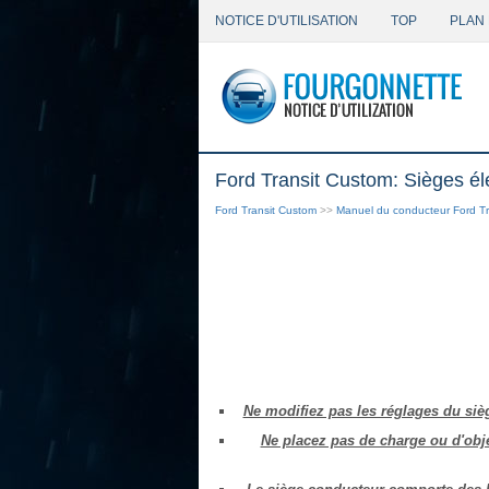
NOTICE D'UTILISATION
TOP
PLAN 
Ford Transit Custom: Sièges él
Ford Transit Custom
>>
Manuel du conducteur Ford Tr
Ne modifiez pas les réglages du siè
Ne placez pas de charge ou d'obje