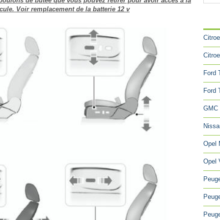
oulons de butée que vous pouvez retirer pour avoir accès à la
icule. Voir remplacement de la batterie 12 v
CA
Citro
Citro
Ford 
Ford 
GMC 
Niss
Opel
Opel 
Peuge
Peuge
Peuge