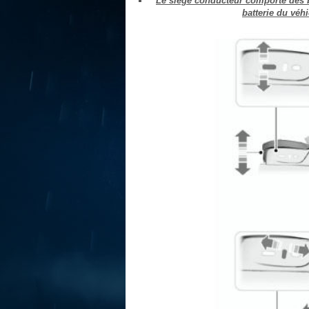
Le siège conducteur comporte des b
batterie du véh