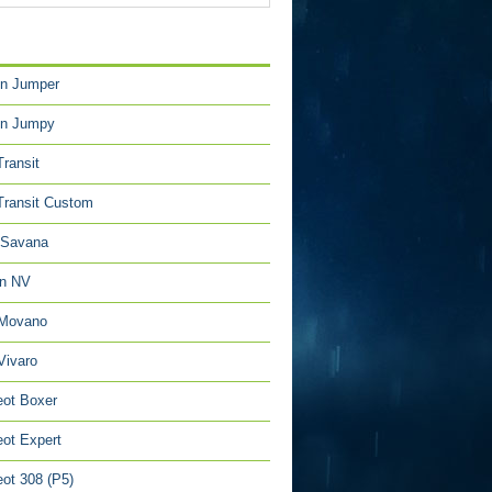
TÉGORIES
en Jumper
en Jumpy
Transit
Transit Custom
Savana
an NV
 Movano
Vivaro
ot Boxer
ot Expert
ot 308 (P5)