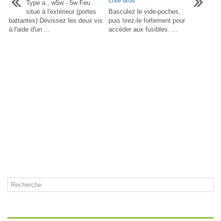
côté droit
Type a , w5w - 5w Feu
situé à l'extérieur (portes
Basculez le vide-poches,
battantes) Dévissez les deux vis
puis tirez-le fortement pour
à l'aide d'un ...
accéder aux fusibles. ...
CATÉGORIES