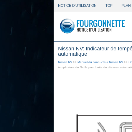
NOTICE D'UTILISATION
TOP
PLAN 
Nissan NV: Indicateur de tempér
automatique
Nissan NV
>>
Manuel du conducteur Nissan NV
>>
Co
température de l'huile pour boîte de vitesses automat