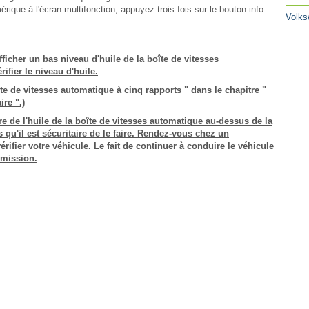
mérique à l'écran multifonction, appuyez trois fois sur le bouton info
Volks
ficher un bas niveau d'huile de la boîte de vitesses
ifier le niveau d'huile.
îte de vitesses automatique à cinq rapports " dans le chapitre "
ire ".)
re de l'huile de la boîte de vitesses automatique au-dessus de la
 qu'il est sécuritaire de le faire. Rendez-vous chez un
rifier votre véhicule. Le fait de continuer à conduire le véhicule
mission.