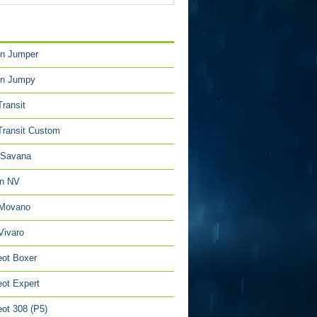
TÉGORIES
en Jumper
en Jumpy
Transit
Transit Custom
Savana
an NV
 Movano
Vivaro
ot Boxer
ot Expert
ot 308 (P5)