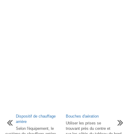
Dispositif de chauffage
Bouches d'aération
arrière
Utiliser les prises se
Selon l'équipement, le
trouvant près du centre et
système de chauffage arrière
sur les côtés du tableau de bord