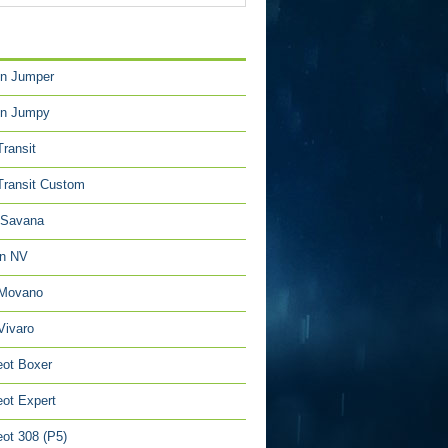
TÉGORIES
en Jumper
en Jumpy
Transit
Transit Custom
Savana
an NV
 Movano
Vivaro
ot Boxer
ot Expert
ot 308 (P5)