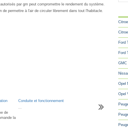
on autorisés par gm peut compromettre le rendement du système.
 de permettre à l'air de circuler librement dans tout l'habitacle.
CA
Citro
Citro
Ford 
Ford 
GMC 
Niss
Opel
Opel 
ation
Conduite et fonctionnement
Peuge
...
me de
Peuge
ommande la
Peuge