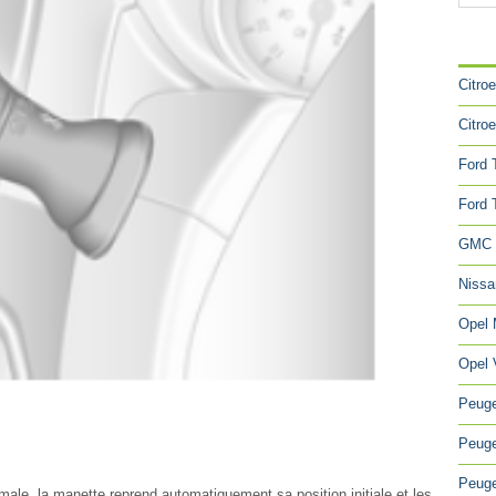
CA
Citro
Citro
Ford 
Ford 
GMC 
Niss
Opel
Opel 
Peuge
Peuge
Peuge
ale, la manette reprend automatiquement sa position initiale et les