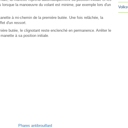
as lorsque la manoeuvre du volant est minime, par exemple lors d'un
Volks
anette à mi-chemin de la première butée. Une fois relâchée, la
ffet d'un ressort.
ière butée, le clignotant reste enclenché en permanence. Arrêter le
anette à sa position initiale.
Phares antibrouillard