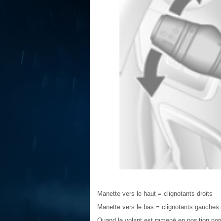
Manette vers le haut = clignotants droits
Manette vers le bas = clignotants gauches
Quand le volant est ramené en position norm