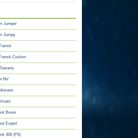
TÉGORIES
en Jumper
en Jumpy
Transit
Transit Custom
Savana
an NV
 Movano
Vivaro
ot Boxer
ot Expert
ot 308 (P5)