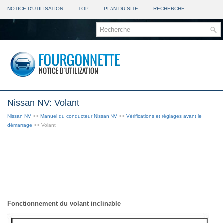
NOTICE D'UTILISATION
TOP
PLAN DU SITE
RECHERCHE
Nissan NV: Volant
Nissan NV
>>
Manuel du conducteur Nissan NV
>>
Vérifications et réglages avant le
démarrage
>> Volant
Fonctionnement du volant inclinable