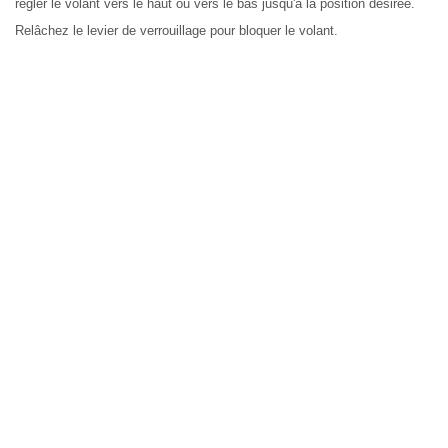
régler le volant vers le haut ou vers le bas jusqu'à la position désirée.
Relâchez le levier de verrouillage pour bloquer le volant.