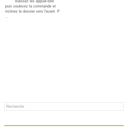
Baissez les appuie-tête
puis soulevez la commande et
inclinez le dossier vers l'avant. P
...
CATÉGORIES