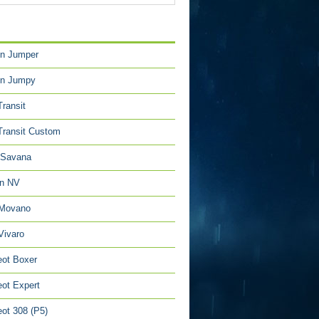
TÉGORIES
en Jumper
en Jumpy
Transit
Transit Custom
Savana
an NV
 Movano
Vivaro
ot Boxer
ot Expert
ot 308 (P5)