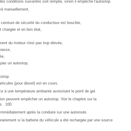
es conditions suivantes soit remplie, sinon il empêche l'autostop.
ivé manuellement,
 ceinture de sécurité du conducteur est bouclée,
t chargée et en bon état,
ement du moteur n'est pas trop élevée,
 basse,
ée,
 pas un autostop,
tostop.
articules (pour diesel) est en cours.
ce à une température ambiante avoisinant le point de gel.
ion peuvent empêcher un autostop. Voir le chapitre sur la
ons 100.
 immédiatement après la conduire sur une autoroute.
airement si la batterie du véhicule a été rechargée par une source