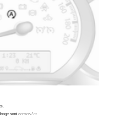
ts.
einage sont conservées.