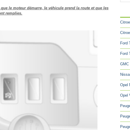
 que le moteur démarre, le véhicule prend la route et que les
CA
ont remplies.
Citro
Citro
Ford 
Ford 
GMC 
Niss
Opel
Opel 
Peuge
Peuge
Peuge