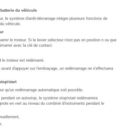
batterie du véhicule
r, le système d'arrêt-démarrage intègre plusieurs fonctions de
 du véhicule.
ur
rer le moteur. Si le levier sélecteur n'est pas en position n ou que
émarrer avec la clé de contact.
d le moteur est redémarré.
n n avant d'appuyer sur l'embrayage, un redémarrage ne s'effectuera
top/start
pour qu'un redémarrage automatique soit possible.
t pendant un autostop, le système stop/start redémarrera
gnote en vert au niveau du combiné d'instruments pendant le
nuellement,
e,