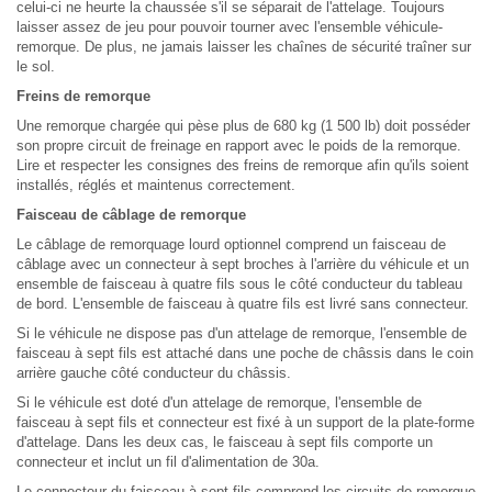
celui-ci ne heurte la chaussée s'il se séparait de l'attelage. Toujours
laisser assez de jeu pour pouvoir tourner avec l'ensemble véhicule-
remorque. De plus, ne jamais laisser les chaînes de sécurité traîner sur
le sol.
Freins de remorque
Une remorque chargée qui pèse plus de 680 kg (1 500 lb) doit posséder
son propre circuit de freinage en rapport avec le poids de la remorque.
Lire et respecter les consignes des freins de remorque afin qu'ils soient
installés, réglés et maintenus correctement.
Faisceau de câblage de remorque
Le câblage de remorquage lourd optionnel comprend un faisceau de
câblage avec un connecteur à sept broches à l'arrière du véhicule et un
ensemble de faisceau à quatre fils sous le côté conducteur du tableau
de bord. L'ensemble de faisceau à quatre fils est livré sans connecteur.
Si le véhicule ne dispose pas d'un attelage de remorque, l'ensemble de
faisceau à sept fils est attaché dans une poche de châssis dans le coin
arrière gauche côté conducteur du châssis.
Si le véhicule est doté d'un attelage de remorque, l'ensemble de
faisceau à sept fils et connecteur est fixé à un support de la plate-forme
d'attelage. Dans les deux cas, le faisceau à sept fils comporte un
connecteur et inclut un fil d'alimentation de 30a.
Le connecteur du faisceau à sept fils comprend les circuits de remorque