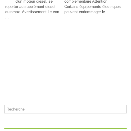
d'un moteur diesel, se
complémentaire Attention
reporter au supplément diesel
Certains équipements électriques
duramax. Avertissement Le con
peuvent endommager le ...
...
CATÉGORIES