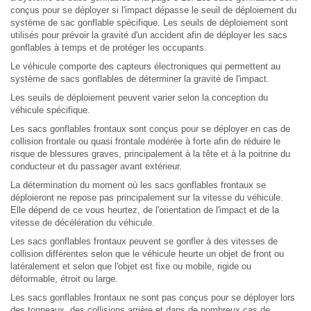
conçus pour se déployer si l'impact dépasse le seuil de déploiement du
système de sac gonflable spécifique. Les seuils de déploiement sont
utilisés pour prévoir la gravité d'un accident afin de déployer les sacs
gonflables à temps et de protéger les occupants.
Le véhicule comporte des capteurs électroniques qui permettent au
système de sacs gonflables de déterminer la gravité de l'impact.
Les seuils de déploiement peuvent varier selon la conception du
véhicule spécifique.
Les sacs gonflables frontaux sont conçus pour se déployer en cas de
collision frontale ou quasi frontale modérée à forte afin de réduire le
risque de blessures graves, principalement à la tête et à la poitrine du
conducteur et du passager avant extérieur.
La détermination du moment où les sacs gonflables frontaux se
déploieront ne repose pas principalement sur la vitesse du véhicule.
Elle dépend de ce vous heurtez, de l'orientation de l'impact et de la
vitesse de décélération du véhicule.
Les sacs gonflables frontaux peuvent se gonfler à des vitesses de
collision différentes selon que le véhicule heurte un objet de front ou
latéralement et selon que l'objet est fixe ou mobile, rigide ou
déformable, étroit ou large.
Les sacs gonflables frontaux ne sont pas conçus pour se déployer lors
des tonneaux, des collisions arrière et dans de nombreux cas de