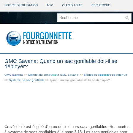
NOTICE D'UTILISATION
TOP
PLAN DU SITE
RECHERCHE
GMC Savana: Quand un sac gonflable doit-il se
déployer?
GMC Savana
>>
Manuel du conducteur GMC Savana
>>
Sièges et dispositifs de retenue
>>
Système de sac gonflable
>> Quand un sac gonflable doit-il se déployer?
Ce véhicule est équipé d'un ou de plusieurs sacs gonflables. Se reporter
à système de sacs gonflables à la page 3-18. Les sacs gonflables sont