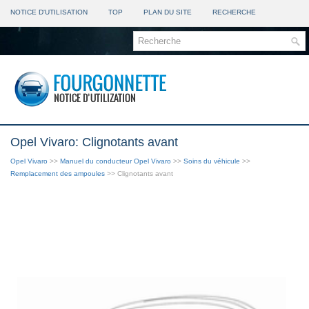
NOTICE D'UTILISATION
TOP
PLAN DU SITE
RECHERCHE
Opel Vivaro: Clignotants avant
Opel Vivaro
>>
Manuel du conducteur Opel Vivaro
>>
Soins du véhicule
>>
Remplacement des ampoules
>> Clignotants avant