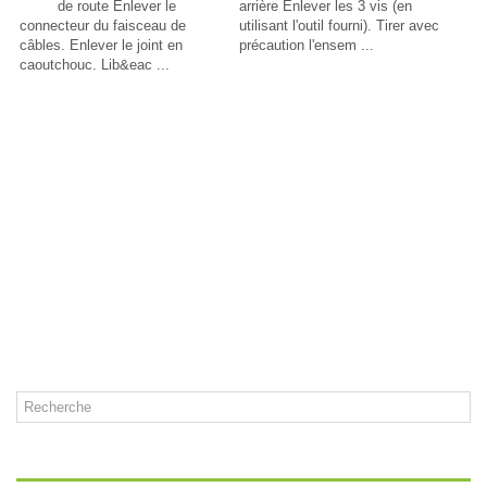
de route Enlever le
arrière Enlever les 3 vis (en
connecteur du faisceau de
utilisant l'outil fourni). Tirer avec
câbles. Enlever le joint en
précaution l'ensem ...
caoutchouc. Lib&eac ...
CATÉGORIES