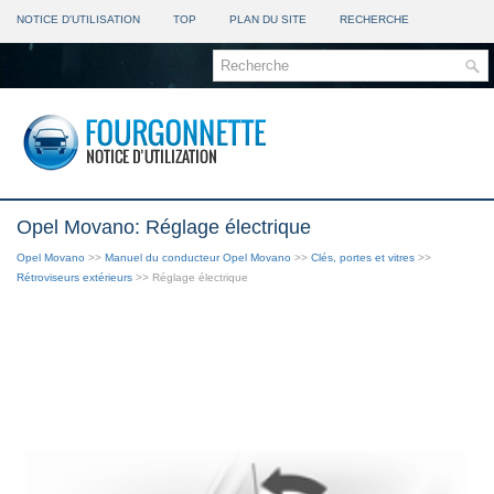
NOTICE D'UTILISATION
TOP
PLAN DU SITE
RECHERCHE
Opel Movano: Réglage électrique
Opel Movano
>>
Manuel du conducteur Opel Movano
>>
Clés, portes et vitres
>>
Rétroviseurs extérieurs
>> Réglage électrique