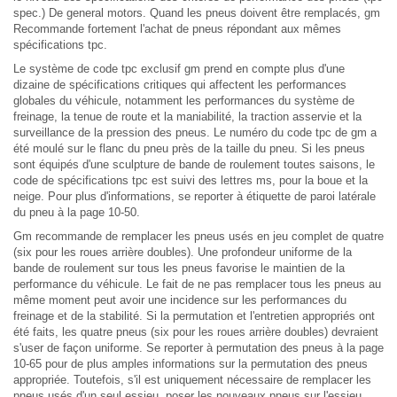
spec.) De general motors. Quand les pneus doivent être remplacés, gm
Recommande fortement l'achat de pneus répondant aux mêmes
spécifications tpc.
Le système de code tpc exclusif gm prend en compte plus d'une
dizaine de spécifications critiques qui affectent les performances
globales du véhicule, notamment les performances du système de
freinage, la tenue de route et la maniabilité, la traction asservie et la
surveillance de la pression des pneus. Le numéro du code tpc de gm a
été moulé sur le flanc du pneu près de la taille du pneu. Si les pneus
sont équipés d'une sculpture de bande de roulement toutes saisons, le
code de spécifications tpc est suivi des lettres ms, pour la boue et la
neige. Pour plus d'informations, se reporter à étiquette de paroi latérale
du pneu à la page 10-50.
Gm recommande de remplacer les pneus usés en jeu complet de quatre
(six pour les roues arrière doubles). Une profondeur uniforme de la
bande de roulement sur tous les pneus favorise le maintien de la
performance du véhicule. Le fait de ne pas remplacer tous les pneus au
même moment peut avoir une incidence sur les performances du
freinage et de la stabilité. Si la permutation et l'entretien appropriés ont
été faits, les quatre pneus (six pour les roues arrière doubles) devraient
s'user de façon uniforme. Se reporter à permutation des pneus à la page
10-65 pour de plus amples informations sur la permutation des pneus
appropriée. Toutefois, s'il est uniquement nécessaire de remplacer les
pneus usés d'un seul essieu, poser les nouveaux pneus sur l'essieu