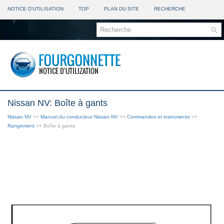
NOTICE D'UTILISATION
TOP
PLAN DU SITE
RECHERCHE
Nissan NV: Boîte à gants
Nissan NV
>>
Manuel du conducteur Nissan NV
>>
Commandes et instruments
>>
Rangement
>> Boîte à gants